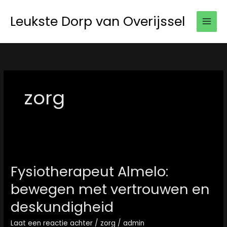
Ga
Leukste Dorp van Overijssel
naar
de
inhoud
zorg
Fysiotherapeut
Almelo:
Fysiotherapeut Almelo:
bewegen
bewegen met vertrouwen en
met
vertrouwen
deskundigheid
en
Laat een reactie achter
/
zorg
/
admin
deskundigheid